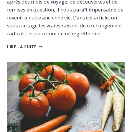
après des mois de voyage, de découvertes et de
remises en question, il nous paraît impensable de
revenir à notre ancienne vie. Dans cet article, on
vous partage les vraies raisons de ce changement
radical – et pourquoi on ne regrette rien.
POURQUOI
LIRE LA SUITE
NOTRE
CHOIX
DE
VIE
NOMADE
NOUS
EMPÊCHE
DE
REVENIR
EN
ARRIÈRE