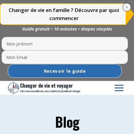
Changer de vie en famille ? Découvre par quoi
commencer
Guide gratuit • 10 minutes • étapes simples
Recevoir le guide
Aller
Changer de vie et voyager
au
Vers une nouvelle vie, sans mettre ta famille en danger
contenu
Blog