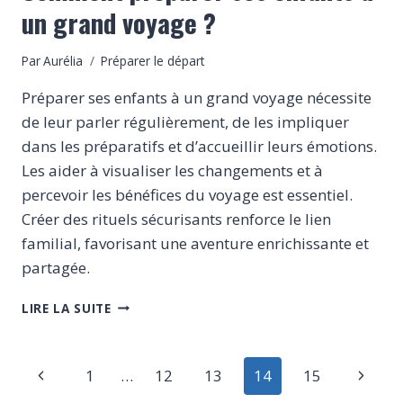
un grand voyage ?
Par
Aurélia
Préparer le départ
Préparer ses enfants à un grand voyage nécessite
de leur parler régulièrement, de les impliquer
dans les préparatifs et d’accueillir leurs émotions.
Les aider à visualiser les changements et à
percevoir les bénéfices du voyage est essentiel.
Créer des rituels sécurisants renforce le lien
familial, favorisant une aventure enrichissante et
partagée.
COMMENT
LIRE LA SUITE
PRÉPARER
SES
ENFANTS
Navigation
Page
Page
1
…
12
13
14
15
À
UN