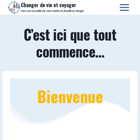
Aller
Changer de vie et voyager
au
Vers une nouvelle vie, sans mettre ta famille en danger
contenu
C’est ici que tout
commence…
Bienvenue