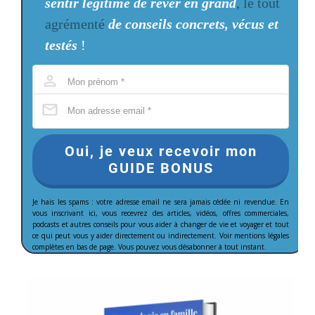
sentir légitime de rêver en grand
, le tout
agrémenté
de conseils concrets, vécus et
testés
!
Oui, je veux recevoir mon
GUIDE BONUS
Je hais les spams : votre adresse email ne sera jamais cédée ni revendue. En
vous inscrivant ici, vous recevrez des articles, vidéos, offres commerciales,
podcasts et autres conseils pour vous aider à changer de vie et voyager et tout
ce qui peut vous y aider directement ou indirectement. Voir mentions légales
complètes en bas de page. Vous pouvez vous désabonner à tout instant.