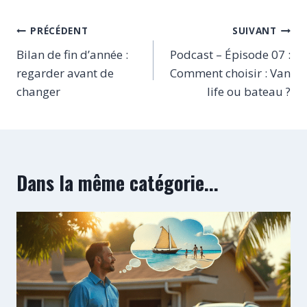
Navigation
PRÉCÉDENT
SUIVANT
de
Bilan de fin d’année :
Podcast – Épisode 07 :
regarder avant de
Comment choisir : Van
l’article
changer
life ou bateau ?
Dans la même catégorie...