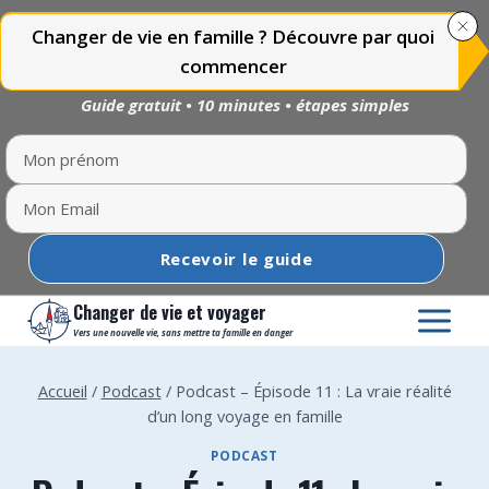
Changer de vie en famille ? Découvre par quoi
commencer
Guide gratuit • 10 minutes • étapes simples
Recevoir le guide
Aller
Changer de vie et voyager
au
Vers une nouvelle vie, sans mettre ta famille en danger
contenu
Accueil
/
Podcast
/
Podcast – Épisode 11 : La vraie réalité
d’un long voyage en famille
PODCAST