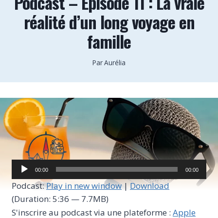
Podcast – Épisode 11 : La vraie
réalité d’un long voyage en
famille
Par
Aurélia
L
00:00
00:00
e
Podcast:
Play in new window
|
Download
c
(Duration: 5:36 — 7.7MB)
t
S'inscrire au podcast via une plateforme :
Apple