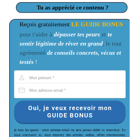
Tu as apprécié ce contenu ?
Reçois gratuitement
LE GUIDE BONUS
pour t'aider à
dépasser tes peurs
et
te
sentir légitime de rêver en grand
, le tout
agrémenté
de conseils concrets, vécus et
testés
!
Oui, je veux recevoir mon
GUIDE BONUS
Je hais les spams : votre adresse email ne sera jamais cédée ni revendue. En
vous inscrivant ici, vous recevrez des articles, vidéos, offres commerciales,