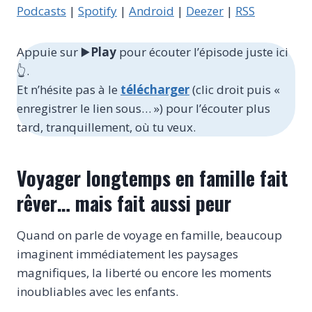
e
Podcasts
|
Spotify
|
Android
|
Deezer
|
RSS
u
r
Appuie sur ▶️
Play
pour écouter l’épisode juste ici
a
👆.
u
Et n’hésite pas à le
télécharger
(clic droit puis «
d
enregistrer le lien sous… ») pour l’écouter plus
i
tard, tranquillement, où tu veux.
o
Voyager longtemps en famille fait
rêver… mais fait aussi peur
Quand on parle de voyage en famille, beaucoup
imaginent immédiatement les paysages
magnifiques, la liberté ou encore les moments
inoubliables avec les enfants.