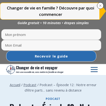
Changer de vie en famille ? Découvre par quoi
commencer
Guide gratuit • 10 minutes • étapes simples
Recevoir le guide
Aller
Changer de vie et voyager
au
Vers une nouvelle vie, sans mettre ta famille en danger
contenu
Accueil
/
Podcast
/
Podcast – Épisode 12 : Notre erreur
d’être parti… sans revenu à distance
PODCAST