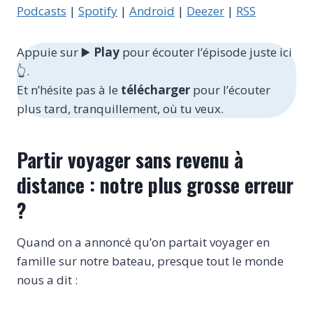
e
Podcasts
|
Spotify
|
Android
|
Deezer
|
RSS
u
r
Appuie sur ▶️
Play
pour écouter l’épisode juste ici
a
👆.
u
Et n’hésite pas à le
télécharger
pour l’écouter
d
plus tard, tranquillement, où tu veux.
i
o
Partir voyager sans revenu à
distance : notre plus grosse erreur
?
Quand on a annoncé qu’on partait voyager en
famille sur notre bateau, presque tout le monde
nous a dit :