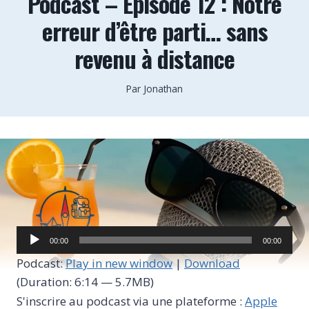
Podcast – Épisode 12 : Notre
erreur d’être parti… sans
revenu à distance
Par
Jonathan
L
00:00
00:00
e
Podcast:
Play in new window
|
Download
c
(Duration: 6:14 — 5.7MB)
t
S'inscrire au podcast via une plateforme :
Apple