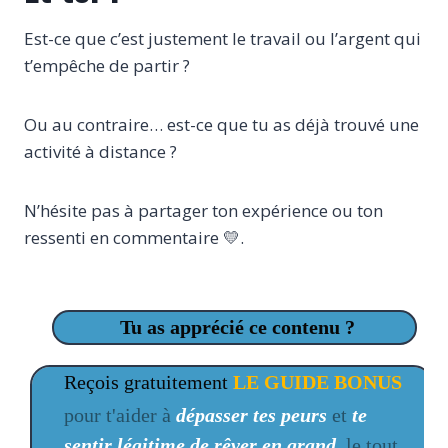
Est-ce que c’est justement le travail ou l’argent qui
t’empêche de partir ?
Ou au contraire… est-ce que tu as déjà trouvé une
activité à distance ?
N’hésite pas à partager ton expérience ou ton
ressenti en commentaire 💛.
Tu as apprécié ce contenu ?
Reçois gratuitement
LE GUIDE BONUS
pour t'aider à
dépasser tes peurs
et
te
sentir légitime de rêver en grand
, le tout